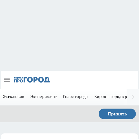
Эксклюзив
Эксперимент
Голос города
Киров – город красив
Принять