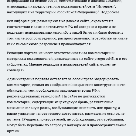
информации на основе сбора, систематизации и анализа сведений,
относящихся к предпочтениям пользователей сети "Интернет",
находящихся на территории Российской Федерации)".
Подробнее
Вся информация, размещенная на данном сайте, охраняется в
соответствии с законодательством РФ об авторском праве и не
подлежит использованию кем-либо в какой бы то ни было форме, в
том числе воспроизведению, распространению, переработке не иначе
как с письменного разрешения правообладателя.
Редакция портала не несет ответственности за комментарии и
материалы пользователей, размещенные на сайте progorod43.ru и его
субдоменах. Мнение редакции и пользователей сайта может не
совпадать.
Администрация портала оставляет за собой право модерировать
комментарии, исходя из соображений сохранения конструктивности
обсуждения тем и соблюдения законодательства РФ и
рекомендательных технологий. На сайте не допускаются
комментарии, содержащие нецензурную брань, разжигающие
межнациональную рознь, возбуждающие ненависть или вражду, а
равно унижение человеческого достоинства, размещение ссылок не
по теме. IP-адреса пользователей, не соблюдающих эти требования,
могут быть переданы по запросу в надзорные и правоохранительные
органы.