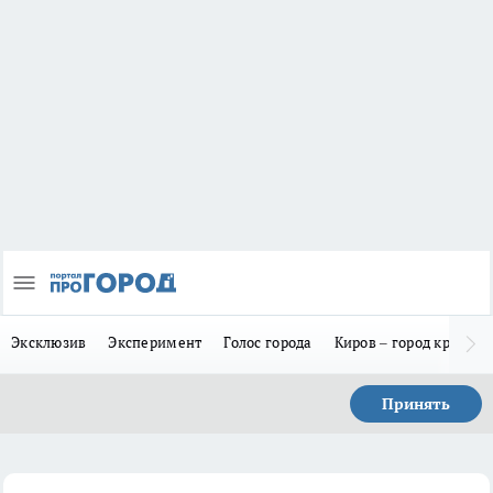
Эксклюзив
Эксперимент
Голос города
Киров – город красив
Принять