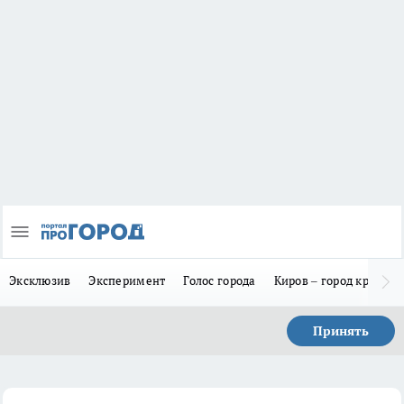
Эксклюзив
Эксперимент
Голос города
Киров – город красив
Принять