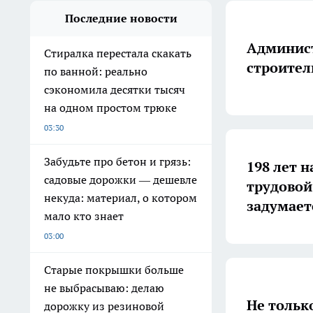
Последние новости
Админист
Стиралка перестала скакать
строител
по ванной: реально
сэкономила десятки тысяч
на одном простом трюке
03:30
Забудьте про бетон и грязь:
198 лет н
садовые дорожки — дешевле
трудовой
некуда: материал, о котором
задумает
мало кто знает
03:00
Старые покрышки больше
не выбрасываю: делаю
Не тольк
дорожку из резиновой