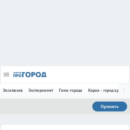
Эксклюзив
Эксперимент
Голос города
Киров – город красив
Принять