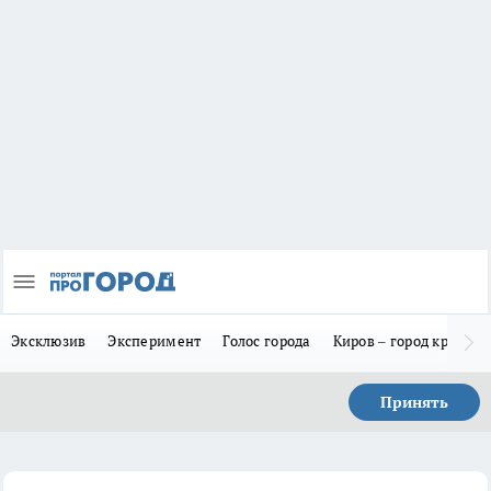
Эксклюзив
Эксперимент
Голос города
Киров – город красив
Принять