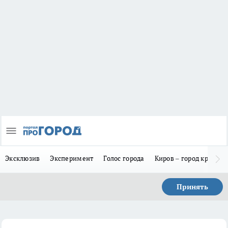
Эксклюзив
Эксперимент
Голос города
Киров – город красив
Принять