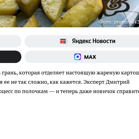
Фото: progorod43
а грань, которая отделяет настоящую жареную карто
я ее не так сложно, как кажется. Эксперт Дмитрий
цесс по полочкам — и теперь даже новичок справит