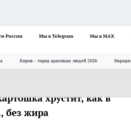
ти России
Мы в Telegram
Мы в MAX
да
Киров – город красивых людей 2026
Народны
картошка хрустит, как в
, без жира