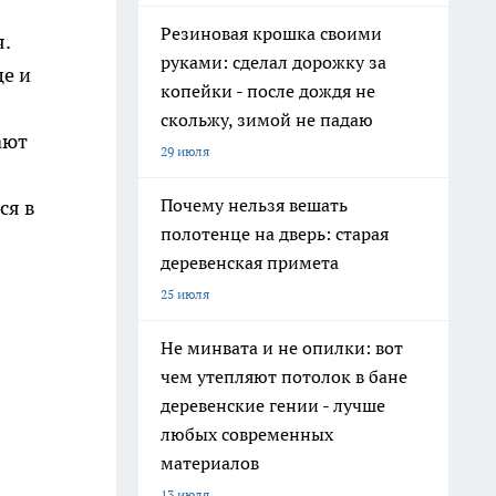
Резиновая крошка своими
.
руками: сделал дорожку за
це и
копейки - после дождя не
скольжу, зимой не падаю
ают
29 июля
Почему нельзя вешать
ся в
полотенце на дверь: старая
деревенская примета
25 июля
Не минвата и не опилки: вот
чем утепляют потолок в бане
деревенские гении - лучше
любых современных
материалов
13 июля