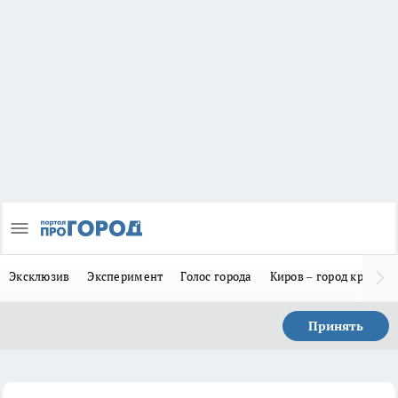
Эксклюзив
Эксперимент
Голос города
Киров – город красив
Принять