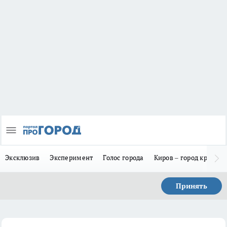
Эксклюзив
Эксперимент
Голос города
Киров – город красив
Принять