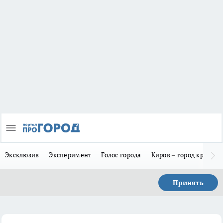
Эксклюзив
Эксперимент
Голос города
Киров – город красив
Принять