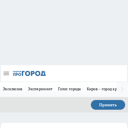
Эксклюзив
Эксперимент
Голос города
Киров – город красив
Принять