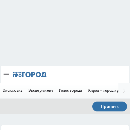
Эксклюзив
Эксперимент
Голос города
Киров – город красив
Принять