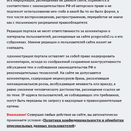
Вся информация, размещенная на данном сайте, охраняется в
соответствии с законодательством РФ об авторском праве и не
подлежит использованию кем-либо в какой бы то ни было форме, в
том числе воспроизведению, распространению, переработке не иначе
как с письменного разрешения правообладателя.
Редакция портала не несет ответственности за комментарии и
материалы пользователей, размещенные на сайте progorod43.ru и его
субдоменах. Мнение редакции и пользователей сайта может не
совпадать.
Администрация портала оставляет за собой право модерировать
комментарии, исходя из соображений сохранения конструктивности
обсуждения тем и соблюдения законодательства РФ и
рекомендательных технологий. На сайте не допускаются
комментарии, содержащие нецензурную брань, разжигающие
межнациональную рознь, возбуждающие ненависть или вражду, а
равно унижение человеческого достоинства, размещение ссылок не
по теме. IP-адреса пользователей, не соблюдающих эти требования,
могут быть переданы по запросу в надзорные и правоохранительные
органы.
Внимание!
Совершая любые действия на сайте, вы автоматически
принимаете условия «
Политики конфиденциальности и обработки
персональных данных пользователей
»