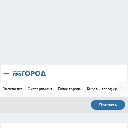
Эксклюзив
Эксперимент
Голос города
Киров – город красив
Принять