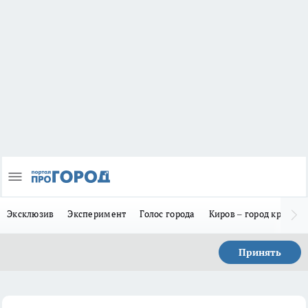
Эксклюзив
Эксперимент
Голос города
Киров – город красив
Принять