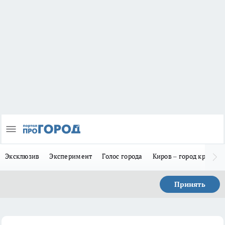
Эксклюзив
Эксперимент
Голос города
Киров – город красив
Принять