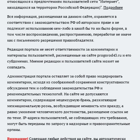
относящихся к предпочтениям пользователей сети "Интернет",
находящихся на территории Российской Федерации)".
Подробнее
Вся информация, размещенная на данном сайте, охраняется в
соответствии с законодательством РФ об авторском праве и не
подлежит использованию кем-либо в какой бы то ни было форме, в
том числе воспроизведению, распространению, переработке не иначе
как с письменного разрешения правообладателя.
Редакция портала не несет ответственности за комментарии и
материалы пользователей, размещенные на сайте progorod43.ru и его
субдоменах. Мнение редакции и пользователей сайта может не
совпадать.
Администрация портала оставляет за собой право модерировать
комментарии, исходя из соображений сохранения конструктивности
обсуждения тем и соблюдения законодательства РФ и
рекомендательных технологий. На сайте не допускаются
комментарии, содержащие нецензурную брань, разжигающие
межнациональную рознь, возбуждающие ненависть или вражду, а
равно унижение человеческого достоинства, размещение ссылок не
по теме. IP-адреса пользователей, не соблюдающих эти требования,
могут быть переданы по запросу в надзорные и правоохранительные
органы.
Внимание!
Совершая любые действия на сайте, вы автоматически