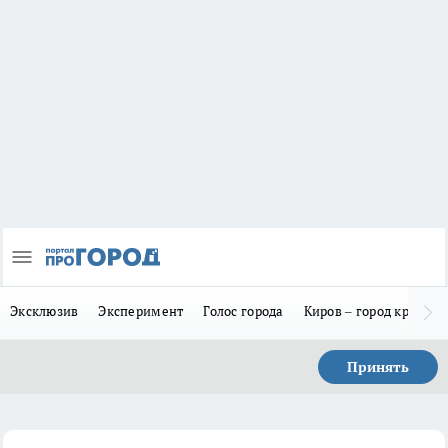
Эксклюзив
Эксперимент
Голос города
Киров – город красив
Принять