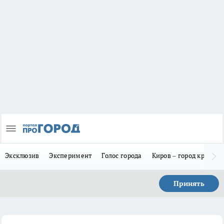
Эксклюзив
Эксперимент
Голос города
Киров – город красив
Принять