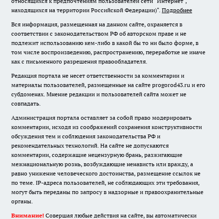
относящихся к предпочтениям пользователей сети "Интернет",
находящихся на территории Российской Федерации)".
Подробнее
Вся информация, размещенная на данном сайте, охраняется в
соответствии с законодательством РФ об авторском праве и не
подлежит использованию кем-либо в какой бы то ни было форме, в
том числе воспроизведению, распространению, переработке не иначе
как с письменного разрешения правообладателя.
Редакция портала не несет ответственности за комментарии и
материалы пользователей, размещенные на сайте progorod43.ru и его
субдоменах. Мнение редакции и пользователей сайта может не
совпадать.
Администрация портала оставляет за собой право модерировать
комментарии, исходя из соображений сохранения конструктивности
обсуждения тем и соблюдения законодательства РФ и
рекомендательных технологий. На сайте не допускаются
комментарии, содержащие нецензурную брань, разжигающие
межнациональную рознь, возбуждающие ненависть или вражду, а
равно унижение человеческого достоинства, размещение ссылок не
по теме. IP-адреса пользователей, не соблюдающих эти требования,
могут быть переданы по запросу в надзорные и правоохранительные
органы.
Внимание!
Совершая любые действия на сайте, вы автоматически