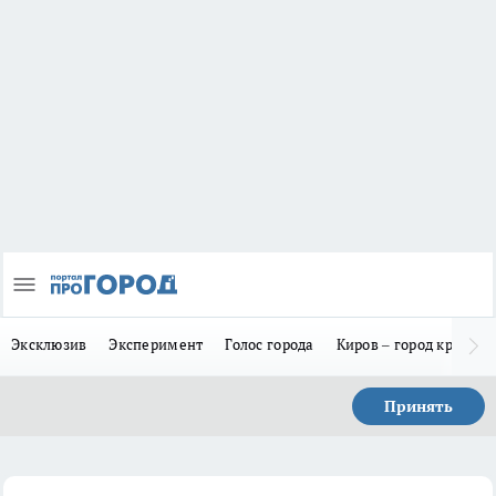
Эксклюзив
Эксперимент
Голос города
Киров – город красив
Принять