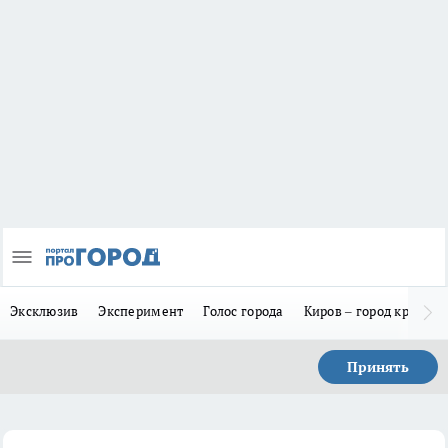
Эксклюзив
Эксперимент
Голос города
Киров – город красив
Принять