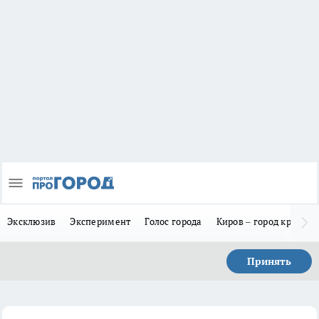
Эксклюзив
Эксперимент
Голос города
Киров – город красив
Принять