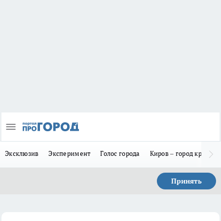
Эксклюзив
Эксперимент
Голос города
Киров – город красив
Принять