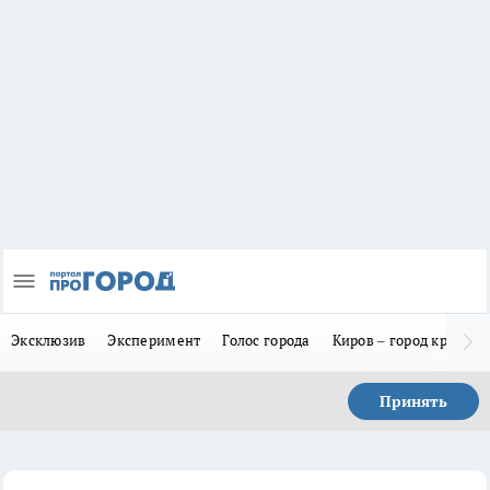
Эксклюзив
Эксперимент
Голос города
Киров – город красив
Принять