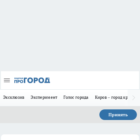
Эксклюзив
Эксперимент
Голос города
Киров – город красив
Принять