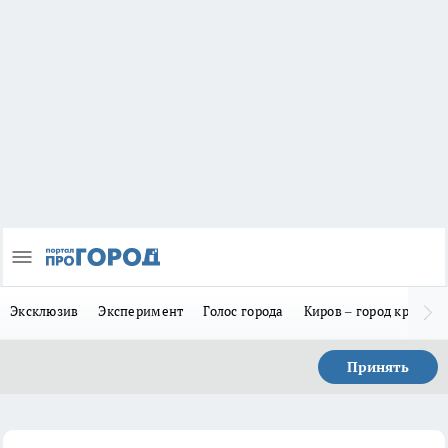
Эксклюзив
Эксперимент
Голос города
Киров – город красив
Принять