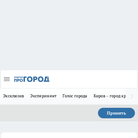
Эксклюзив
Эксперимент
Голос города
Киров – город красив
Принять