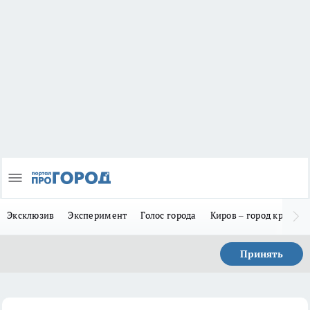
Эксклюзив
Эксперимент
Голос города
Киров – город красив
Принять