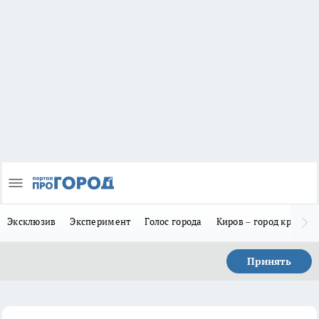
Эксклюзив
Эксперимент
Голос города
Киров – город красив
Принять