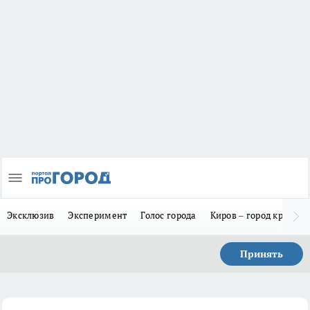
Эксклюзив
Эксперимент
Голос города
Киров – город красив
Принять